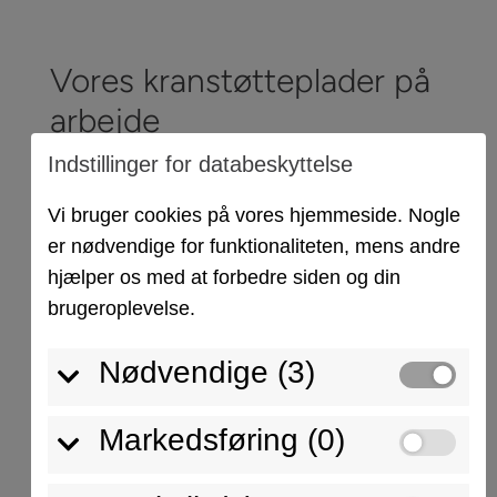
Vores kranstøtteplader på
arbejde
Indstillinger for databeskyttelse
Oplev alsidigheden og pålideligheden af
Vi bruger cookies på vores hjemmeside. Nogle
vores kranstøtteplader i praksis. Uanset om
er nødvendige for funktionaliteten, mens andre
det er i ujævnt terræn eller under
hjælper os med at forbedre siden og din
udfordrende forhold på byggepladsen, giver
brugeroplevelse.
vores plader den stabilitet og sikkerhed, der
Nødvendige (3)
er nødvendig for at løfte og flytte tunge
laster effektivt. Den sofistikerede
honeycomb-struktur sikrer optimal
Markedsføring (0)
lastfordeling og gør dem til den perfekte