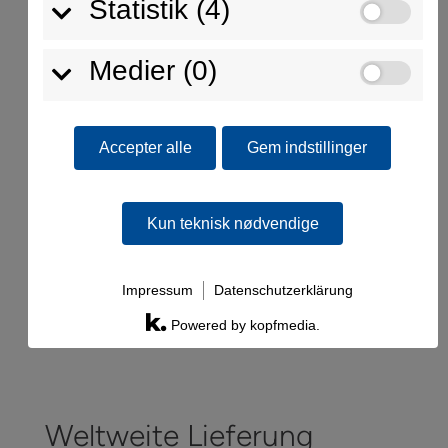
løsning til dit projekt. Stol på Feinwerks
Statistik (4)
kvalitet og præcision, så du kan gennemføre
dine projekter sikkert og med succes.
Medier (0)
Accepter alle
Gem indstillinger
Kun teknisk nødvendige
Impressum
Datenschutzerklärung
Powered by kopfmedia.
Weltweite Lieferung