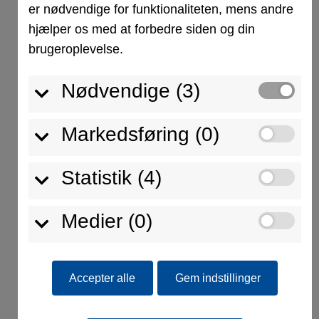
download
er nødvendige for funktionaliteten, mens andre
hjælper os med at forbedre siden og din
brugeroplevelse.
Nødvendige (3)
DIN ISO 14001
Markedsføring (0)
download
Statistik (4)
Medier (0)
Accepter alle
Gem indstillinger