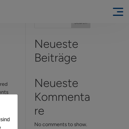
Search
Neueste
Beiträge
Neueste
ored
ents
Kommenta
re
 sind
No comments to show.
e