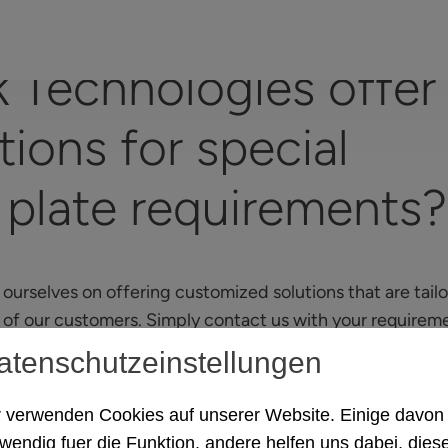
 Technologies offer
tions for special
 plate requirements?
ourselves on offering customized solutions that are tail
 of our customers. Simply contact us with your requirem
 you.
atenschutzeinstellungen
 verwenden Cookies auf unserer Website. Einige davon
wendig fuer die Funktion, andere helfen uns dabei, dies