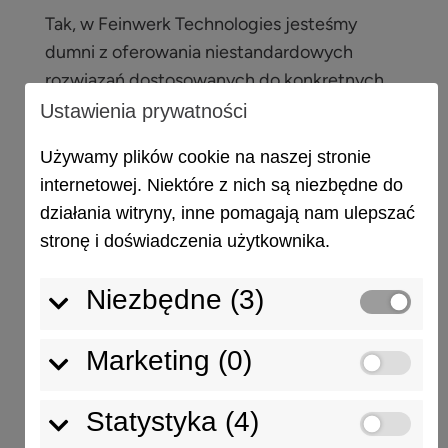
Tak, w Feinwerk Technologies jesteśmy
dumni z oferowania niestandardowych
rozwiązań dostosowanych do konkretnych
potrzeb i wymagań naszych klientów.
Ustawienia prywatności
Wystarczy skontaktować się z nami i
Używamy plików cookie na naszej stronie
przedstawić swoje wymagania, a my
internetowej. Niektóre z nich są niezbędne do
znajdziemy idealne rozwiązanie.
działania witryny, inne pomagają nam ulepszać
stronę i doświadczenia użytkownika.
Niezbędne (3)
Marketing (0)
Statystyka (4)