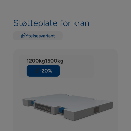
Støtteplate for kran
Ytelsesvariant
1200kg
1500kg
-20%