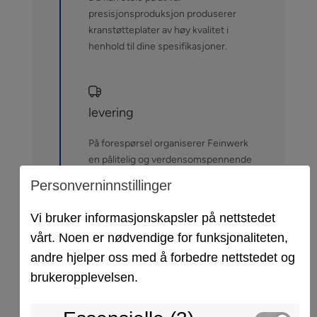
presisjonsproduksjon produserer
kranstøtteplater av høy kvalitet i
henhold til dine spesifikasjoner.
levering
På forespørsel organiserer Feinwerk
en pålitelig og verdensomspennende
levering av dine spesialtilpassede
Personverninnstillinger
kranstøtteplater.
Vi bruker informasjonskapsler på nettstedet
Konfigurer nå
vårt. Noen er nødvendige for funksjonaliteten,
andre hjelper oss med å forbedre nettstedet og
brukeropplevelsen.