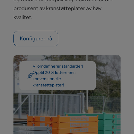
produsent av kranstøtteplater av høy
kvalitet.
Konfigurer nå
Videoavspiller
Vi omdefinerer standarder!
Opptil 20 % lettere enn
konvensjonelle
kranstøtteplater!