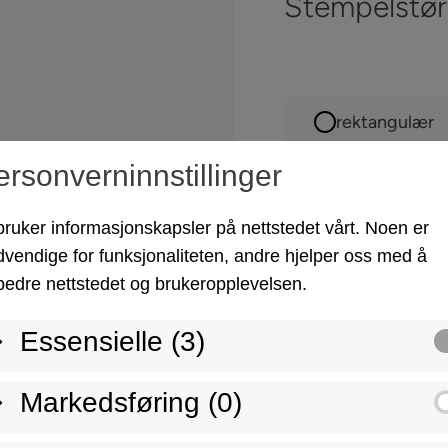
Stempelstørr
rektangulær
ersonverninnstillinger
bruker informasjonskapsler på nettstedet vårt. Noen er
vendige for funksjonaliteten, andre hjelper oss med å
bedre nettstedet og brukeropplevelsen.
Essensielle (3)
Kombinert l
Markedsføring (0)
Den kombinerte løsn
stablingsfiksering.