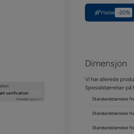
Ytelse
-20%
Dimensjon
Vi har allerede pro
ation
Spesialstørrelser på f
art verification
Standardstørrelse fr
Friendly
Captcha ⇗
Standardstørrelse fr
Standardstørrelse fr