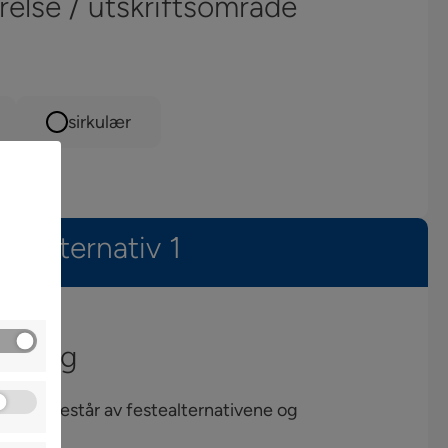
else / utskriftsområde
sirkulær
Alternativ 1
øsning
ingen består av festealternativene og