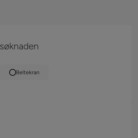
 søknaden
Beltekran