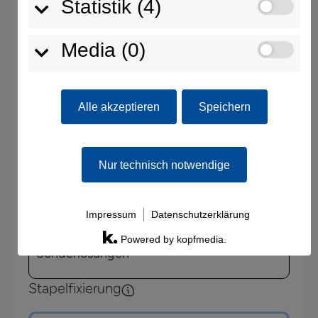
Statistik (4)
Media (0)
Anschlagsmöglichkeit 4
Alle akzeptieren
Speichern
Nur technisch notwendige
Anschlagsmöglichkeit 5
Impressum
Datenschutzerklärung
Nichts passendes dabei? Wir fertigen
Powered by kopfmedia.
Sonderlösungen
Stapelfixierung