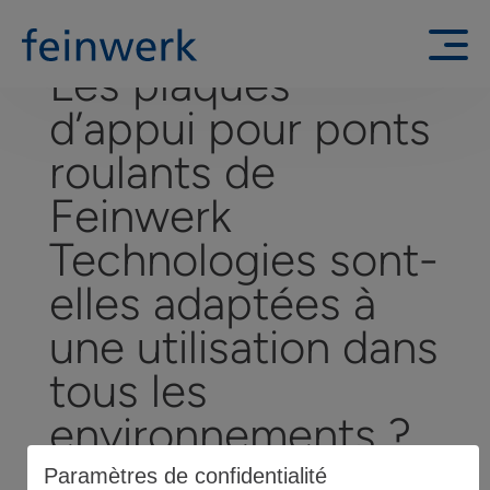
Les plaques
d’appui pour ponts
roulants de
Feinwerk
Technologies sont-
elles adaptées à
une utilisation dans
tous les
environnements ?
Paramètres de confidentialité