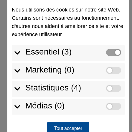
Absolument. Nos plaques d'appui pour grues
Nous utilisons des cookies sur notre site Web.
sont réputées pour leur résistance aux
Certains sont nécessaires au fonctionnement,
conditions météorologiques extrêmes et leur
d'autres nous aident à améliorer ce site et votre
capacité à offrir des performances fiables
expérience utilisateur.
même sur des sols mous ou irréguliers. Leur
robustesse les rend idéales pour une grande
Essentiel (3)
variété d'environnements de travail.
Marketing (0)
Rechercher
Statistiques (4)
Neueste Beiträge
Médias (0)
Neueste Kommentare
Tout accepter