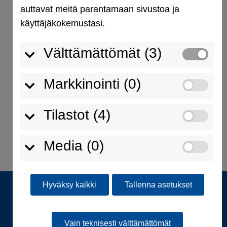
suorituskykyvaatimukset.
auttavat meitä parantamaan sivustoa ja
käyttäjäkokemustasi.
Etsi
Välttämättömät (3)
Neueste Beiträge
Markkinointi (0)
Neueste Kommentare
Tilastot (4)
Ei kommentteja.
Media (0)
Hyväksy kaikki
Tallenna asetukset
Vain teknisesti välttämättömät