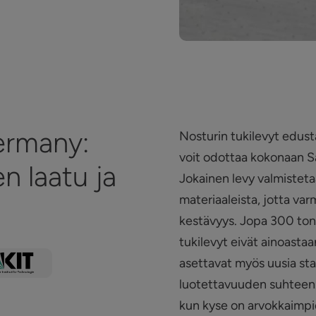
ermany:
Nosturin tukilevyt edusta
voit odottaa kokonaan Sa
en laatu ja
Jokainen levy valmistetaa
materiaaleista, jotta va
kestävyys. Jopa 300 ton
tukilevyt eivät ainoastaa
asettavat myös uusia sta
luotettavuuden suhteen. 
kun kyse on arvokkaimpi