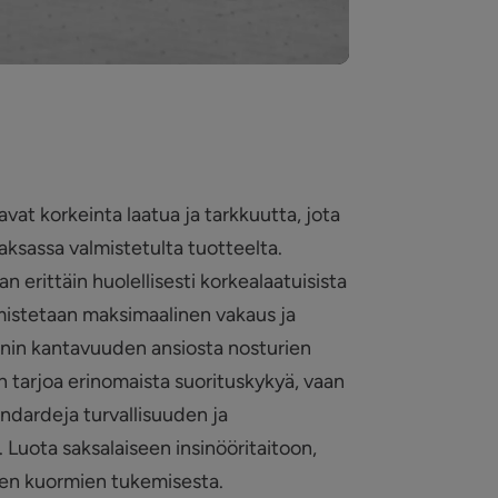
vat korkeinta laatua ja tarkkuutta, jota
ksassa valmistetulta tuotteelta.
n erittäin huolellisesti korkealaatuisista
rmistetaan maksimaalinen vakaus ja
nin kantavuuden ansiosta nosturien
n tarjoa erinomaista suorituskykyä, vaan
ndardeja turvallisuuden ja
Luota saksalaiseen insinööritaitoon,
en kuormien tukemisesta.