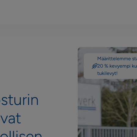
Videotoistin
Määrittelemme sta
20 % kevyempi kui
tukilevyt!
sturin
avat
llisen