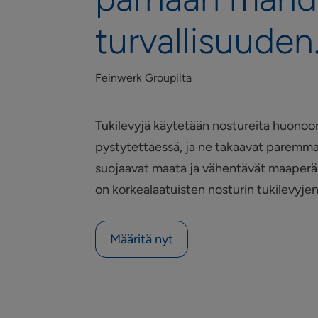
turvallisuuden
Feinwerk Groupilta
Tukilevyjä käytetään nostureita huono
pystytettäessä, ja ne takaavat paremma
suojaavat maata ja vähentävät maaperän
on korkealaatuisten nosturin tukilevyjen
Määritä nyt