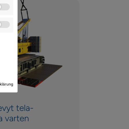
klärung
evyt tela-
a varten