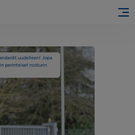
ndardit uudelleen! Jopa
n perinteiset nosturin