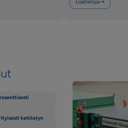
Lisätietoja
dut
osenttisesti
rityisesti kehitetyn