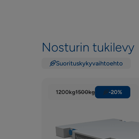
Nosturin tukilevy
Suorituskykyvaihtoehto
1200kg
1500kg
-20%