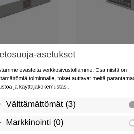
ietosuoja-asetukset
mpi paino
Mikä tahansa kuo
tämme evästeitä verkkosivustollamme. Osa niistä on
ttämättömiä toiminnalle, toiset auttavat meitä parantama
eluntarjoaja
ustoa ja käyttäjäkokemustasi.
Välttämättömät (3)
Markkinointi (0)