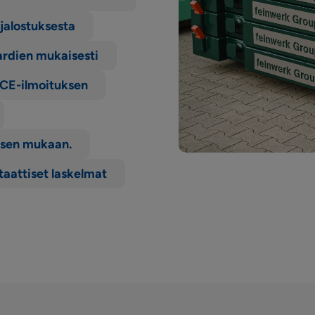
jalostuksesta
dardien mukaisesti
a CE-ilmoituksen
uksen mukaan.
staattiset laskelmat