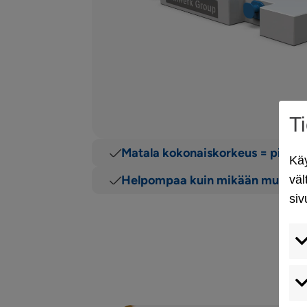
T
Matala kokonaiskorkeus = piene
Käy
väl
Helpompaa kuin mikään muu palv
siv