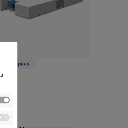
rmitustapaus
an