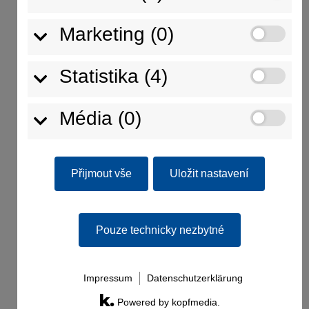
Marketing (0)
Fixace zásobníku 2
Konfigurovat nyní
Statistika (4)
Média (0)
Přijmout vše
Uložit nastavení
Pouze technicky nezbytné
Fixace zásobníku 3
Impressum
Datenschutzerklärung
Konfigurovat nyní
Powered by kopfmedia.