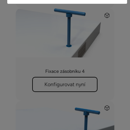
Fixace zásobníku 4
Konfigurovat nyní